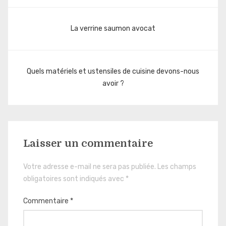
Navigation
La verrine saumon avocat
de
l’article
Quels matériels et ustensiles de cuisine devons-nous
avoir ?
Laisser un commentaire
Votre adresse e-mail ne sera pas publiée.
Les champs
obligatoires sont indiqués avec
*
Commentaire
*