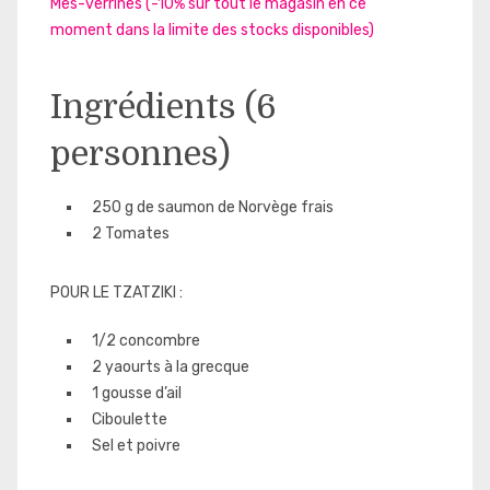
Mes-verrines (-10% sur tout le magasin en ce
moment dans la limite des stocks disponibles)
Ingrédients (6
personnes)
250 g de saumon de Norvège frais
2 Tomates
POUR LE TZATZIKI :
1/2 concombre
2 yaourts à la grecque
1 gousse d’ail
Ciboulette
Sel et poivre